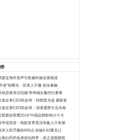
榜
票据宝海外发声引权威外媒全面报道
“天使”桂曙光：投资人不傻 创业者融
爷孙恋将登记结婚:李坤城头脑空白要晕
富途证券CEO邬必伟：特朗普当选 避险资
富途证券CEO邬必伟：深港通势引北水南
必普股份荣膺2016“中国品牌影响力十大
前华谊高管：电影世界里没有敌人只有朋
离岸人民币暴跌600点 跌破6.83重关口
云南白药药妆身份玩跨界：采之汲面膜抢