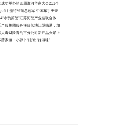
安成功举办第四届淮河华商大会211个
age5︱盖特登顶总冠军 中国车手王奎
024“水韵苏蟹”江苏河蟹产业链联合体
乐产服集团服务项目落地江阴临港，加
国人寿财险青岛市分公司新产品火爆上
苏薛家镇：小萝卜“腌”出“好滋味”