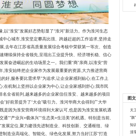
缘,以“淮安”发展好态势彰显了“淮河”新活力。作为淮河生态
域中心城市,淮安坚定攀高比强、跨越赶超的工作追求,坚持走
发展,去年在江苏省高质量发展综合考核中荣获第一等次、创造
增速继续保持全省领先,呈现出工业提升快、经济增长稳、信心
发展奋进崛起的生动场景之一。我们重“商”亲商,以淮安“营
些年,淮安始终把企业家作为发展最重要的资源,大力推进营商
说的好,服务要比需求早”为追求,让企业家感到贴心;在工作上
顺心;在机制上坚持以企业家为中心,让企业家感到舒心;我市民
排名全省前列,越来越多的企业家信任淮安、越来越多的项目
图文
机会”好前景提升了“大会”吸引力。淮河华商大会得到广大华
,既是因为淮安营商环境得到大家认可,也是因为淮安发展机遇
天
交通”“产业兴+载体兴”“生态美+生活美”的机遇。特别是当前,
“旗
知
”发展定位,聚力建强先进制造业、科技创新、交通枢纽、绿
浸享
先进制造业高端化、智能化、绿色化发展,努力当好江苏“打造