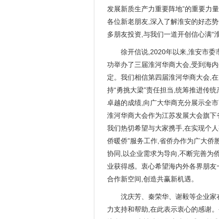
发展新质生产力重要阵地”的重要力
各位新老朋友,深入了解淮安的好态
多朋友投资,与我们一道开创信心满“淮
徐开信说,2020年以来,淮安
功举办了三届淮河华商大会,受到海内
定。我们相信第四届淮河华商大会,
持“勇挑大梁”责任担当,统筹推进传
卓越的成绩,向广大华商充分展示全市
淮河华商大会作为江苏发展大会旗下
我们热切希望与大家携手,在实现个
侨暖侨”服务工作,省侨办作为广大侨
协同,以企业需求为导向,不断完善为
业获得感。衷心希望海内外各界朋友一
合作新空间,创造共赢新机遇。
沈庆芳、秦荣华、谢毅等企业家
力支持和帮助,在此表示衷心的感谢。