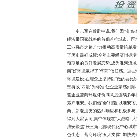
史志军在致辞中说,我们因“淮”结
经济带国家战略的首倡首推城市、区
工业强市之路,全力推动高质量跨越
了历史最好成绩;今年主要经济指标
预期足的良好发展态势,成为淮河流域
商”好环境赢得了“华商”信任感。这
环境建设,在理念上坚持以“做的要比
坚持以“四最”为标准,让企业家感到
营企业营商环境评价满意度连续多年
落户淮安。我们借“会”相邀,以淮安“
商、新老朋友的热烈响应和积极参与
得到大家认同,集中体现在“大战略+大
淮安聚焦“长三角北部现代化中心城市
色生态、营商环境“五大支撑”,加快