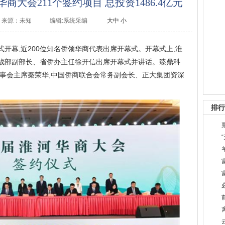
大会211个签约项目 总投资1486.4亿元
来源：未知
编辑:系统采编
大
中
小
式开幕,近200位知名侨领华商代表出席开幕式。开幕式上,淮
战部副部长、省侨办主任徐开信出席开幕式并讲话。臻鼎科
董事会主席秦荣华,中国侨商联合会常务副会长、正大集团资深
排行