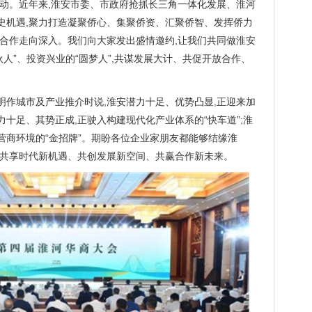
感动。近年来,淮安市委、市政府抢抓长三角一体化发展、淮河
史机遇,聚力打造凝聚侨心、集聚侨资、汇聚侨智、发挥侨力
企合作走向深入。我们向大家发出盛情邀约,让我们共同做淮安
伙人”、投资兴业的“圆梦人”,共谋发展大计、共促开放合作、
明作城市及产业推介时说,淮安潜力十足、优势凸显,正迎来加
力十足、其势正成,正驶入构建现代化产业体系的“快车道”;淮
”营商环境的“金招牌”。期盼各位企业家朋友都能够结缘淮
起共享时代新机遇、共创发展新空间、共赢合作新未来。