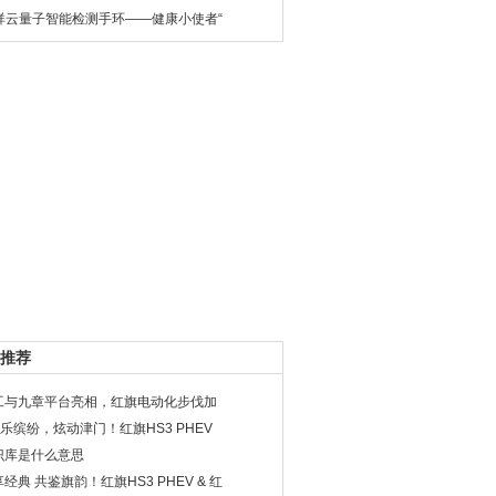
祥云量子智能检测手环——健康小使者“
推荐
工与九章平台亮相，红旗电动化步伐加
”乐缤纷，炫动津门！红旗HS3 PHEV
识库是什么意思
经典 共鉴旗韵！红旗HS3 PHEV & 红