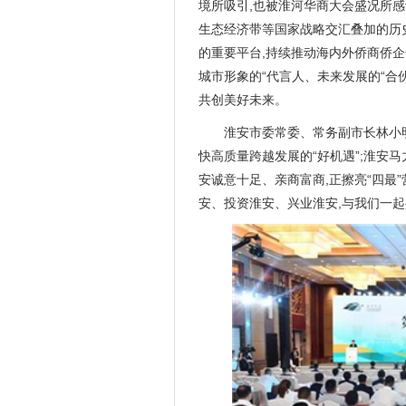
境所吸引,也被淮河华商大会盛况所
生态经济带等国家战略交汇叠加的历
的重要平台,持续推动海内外侨商侨
城市形象的“代言人、未来发展的“合
共创美好未来。
淮安市委常委、常务副市长林小
快高质量跨越发展的“好机遇”;淮安马
安诚意十足、亲商富商,正擦亮“四最
安、投资淮安、兴业淮安,与我们一