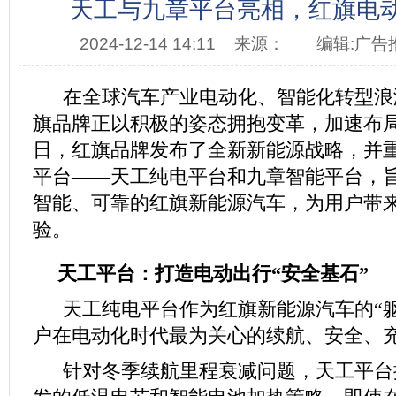
天工与九章平台亮相，红旗电
2024-12-14 14:11
来源：
编辑:广告
在全球汽车产业电动化、智能化转型浪
旗品牌正以积极的姿态拥抱变革，加速布
日，红旗品牌发布了全新新能源战略，并
平台——天工纯电平台和九章智能平台，
智能、可靠的红旗新能源汽车，为用户带
验。
天工平台：打造电动出行“安全基石”
天工纯电平台作为红旗新能源汽车的“
户在电动化时代最为关心的续航、安全、
针对冬季续航里程衰减问题，天工平台